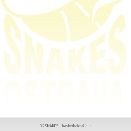
BK SNAKES - basketbalový klub